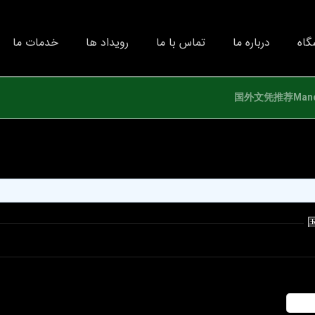
گاه
درباره ما
تماس با ما
رویداد ها
خدمات ما
国外文凭推荐Manc