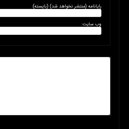
رایانامه (منتشر نخواهد شد) (بایسته):
وب سایت: