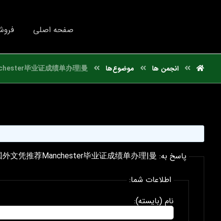
صفحه اصلی
فروش
انجمن ها
موضوع‌ها
hester毕业证成绩单办理|曼
پاسخ به: 国外文凭推荐Manchester毕业证成绩单办理|曼
اطلاعات شما:
نام (بایسته):