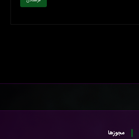
فرستادن
مجوزها