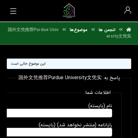
انجمن ها
موضوع‌ها
国外文凭推荐Purdue Univ
ersity文凭实
این موضوع خالی است.
پاسخ به: 国外文凭推荐Purdue University文凭实
اطلاعات شما:
نام (بایسته):
رایانامه (منتشر نخواهد شد) (بایسته):