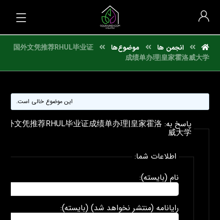
انجمن ها
موضوع‌ها
国外文凭推荐RHUL毕业证
成绩单办理|皇家霍洛威大学
این موضوع خالی است.
پاسخ به: 国外文凭推荐RHUL毕业证成绩单办理|皇家霍洛
威大学
اطلاعات شما:
نام (بایسته):
رایانامه (منتشر نخواهد شد) (بایسته):