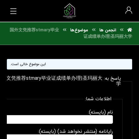
انجمن ها
موضوع‌ها
国外文凭推荐stmary毕业
证成绩单办理|圣玛丽大学
این موضوع خالی است.
پاسخ به: 外文凭推荐stmary毕业证成绩单办理|圣玛丽大
学
اطلاعات شما:
نام (بایسته):
رایانامه (منتشر نخواهد شد) (بایسته):