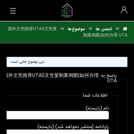
انجمن ها
موضوع‌ها
国外文凭推荐UTAS文凭复
制案例图|如何办理 UTA
این موضوع خالی است.
پاسخ به: 国外文凭推荐UTAS文凭复制案例图|如何办理
UTA
اطلاعات شما:
نام (بایسته):
رایانامه (منتشر نخواهد شد) (بایسته):