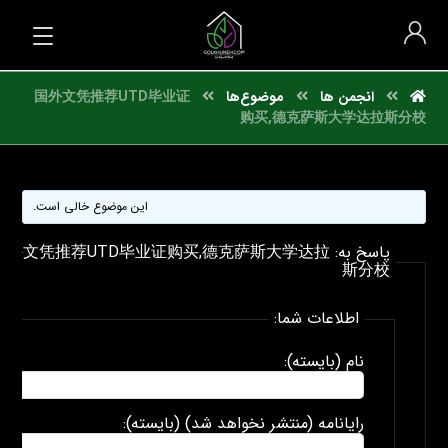
انجمن ها
موضوع‌ها
国外文凭推荐UTD毕业证
购买,德克萨斯大学达拉斯分校
این موضوع خالی است.
پاسخ به: 国外文凭推荐UTD毕业证购买,德克萨斯大学达拉
斯分校
اطلاعات شما:
نام (بایسته):
رایانامه (منتشر نخواهد شد) (بایسته):