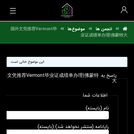
انجمن ها
موضوع‌ها
国外文凭推荐Vermont毕
业证成绩单办理|佛蒙特大
این موضوع خالی است.
پاسخ به: 国外文凭推荐Vermont毕业证成绩单办理|佛蒙特
大
اطلاعات شما:
نام (بایسته):
رایانامه (منتشر نخواهد شد) (بایسته):