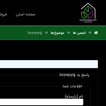
صفحه اصلی
فروش
انجمن ها
موضوع‌ها
bsywpyqj
پاسخ به: bsywpyqj
اطلاعات شما:
نام (بایسته):