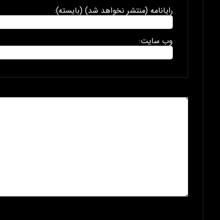
رایانامه (منتشر نخواهد شد) (بایسته):
وب سایت: