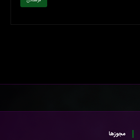
فرستادن
مجوزها